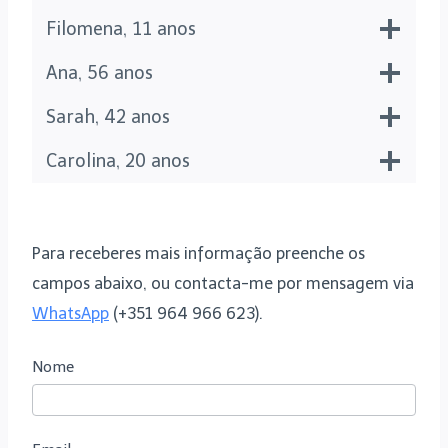
Filomena, 11 anos
Ana, 56 anos
Sarah, 42 anos
Carolina, 20 anos
Para receberes mais informação preenche os
campos abaixo, ou contacta-me por mensagem via
WhatsApp
(+351 964 966 623).
D
Nome
P
E